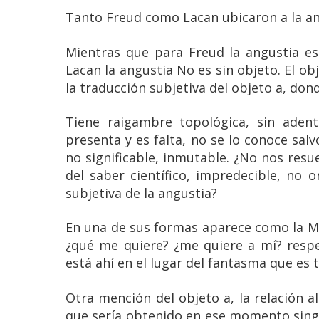
Tanto Freud como Lacan ubicaron a la an
Mientras que para Freud la angustia es
Lacan la angustia No es sin objeto. El obj
la traducción subjetiva del objeto a, do
Tiene raigambre topológica, sin adent
presenta y es falta, no se lo conoce salv
no significable, inmutable. ¿No nos res
del saber científico, impredecible, no o
subjetiva de la angustia?
En una de sus formas aparece como la Man
¿qué me quiere? ¿me quiere a mí? respec
está ahí en el lugar del fantasma que es 
Otra mención del objeto a, la relación al
que sería obtenido en ese momento singu