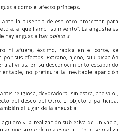
gustia como el afecto prínceps.
 ante la ausencia de ese otro protector para
eto a, al que llamó "su invento". La angustia es
nde hay angustia hay
objeto a.
ro ni afuera, éxtimo, radica en el corte, se
o por sus efectos. Extraño, ajeno, su ubicación
uena al virus, en su desconocimiento escapando
rientable, no prefigura la inevitable aparición
tis religiosa, devoradora, siniestra, che-vuoi,
to del deseo del Otro. El objeto a participa,
también el lugar de la angustia.
 agujero y la realización subjetiva de un vacío,
lar que surge de una espera … “que se realiza