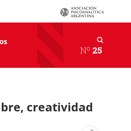
os
Nº
25
bre, creatividad