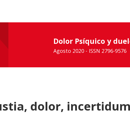
Dolor Psíquico y duel
Agosto 2020 - ISSN 2796-9576
stia, dolor, incertidum