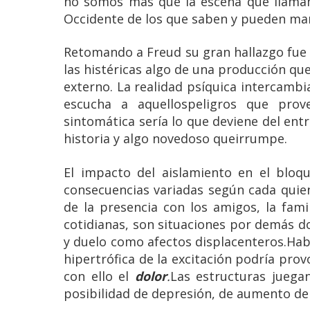
no somos más que la escena que llamam
Occidente de los que saben y pueden mani
Retomando a Freud su gran hallazgo fue 
las histéricas algo de una producción q
externo. La realidad psíquica intercambi
escucha a aquellospeligros que prov
sintomática sería lo que deviene del entr
historia y algo novedoso queirrumpe.
El impacto del aislamiento en el bloqu
consecuencias variadas según cada quien
de la presencia con los amigos, la famil
cotidianas, son situaciones por demás do
y duelo como afectos displacenteros.Habl
hipertrófica de la excitación podría prov
con ello el
dolor
.
Las estructuras juega
posibilidad de depresión, de aumento de