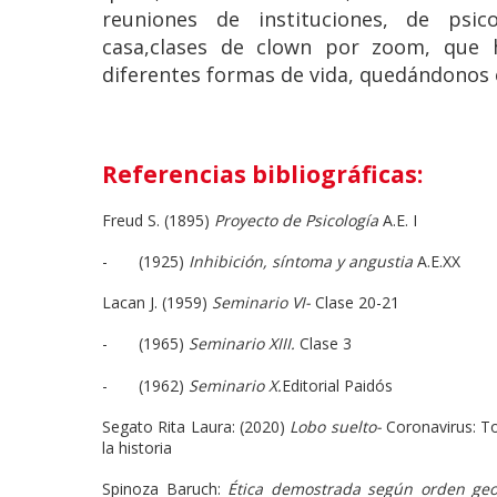
reuniones de instituciones, de psicoa
casa,clases de clown por zoom, que 
diferentes formas de vida, quedándonos 
Referencias bibliográficas:
Freud S. (1895)
Proyecto de Psicología
A.E. I
- (1925)
Inhibición, síntoma y angustia
A.E.XX
Lacan J. (1959)
Seminario VI-
Clase 20-21
- (1965)
Seminario XIII.
Clase 3
- (1962)
Seminario X.
Editorial Paidós
Segato Rita Laura: (2020)
Lobo suelto-
Coronavirus: To
la historia
Spinoza Baruch:
Ética demostrada según orden geo