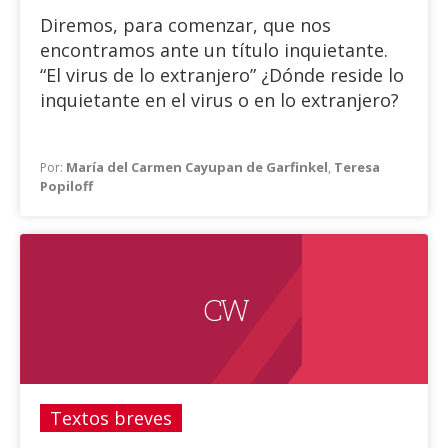
Diremos, para comenzar, que nos
encontramos ante un título inquietante.
“El virus de lo extranjero” ¿Dónde reside lo
inquietante en el virus o en lo extranjero?
¿Es el virus un extranjero o es el
María del Carmen Cayupan de Garfinkel
Teresa
Por:
,
extranjero un virus?
Popiloff
Lo extranjero entendido como sustantivo,
nos remite a quien viene de afuera y en
tanto adjetivo, a lo extraño, a lo ajeno. ¿Y
el virus, a qué remite?
C W
Textos breves