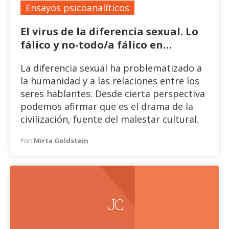
Ensayos psicoanalíticos
El virus de la diferencia sexual. Lo
fálico y no-todo/a fálico en
Psicoanálisis
La diferencia sexual ha problematizado a
la humanidad y a las relaciones entre los
seres hablantes. Desde cierta perspectiva
podemos afirmar que es el drama de la
civilización, fuente del malestar cultural.
Mirta Goldstein
Por:
La sexualidad en términos psicoanalíticos
se asienta en tres exilios de los cuales
cada ser hablante resulta un extranjero:
el exilio de lo natural, el exilio del cuerpo
materno y el exilio del Otro Sexo. De estos
J C
tres exilios derivan las dificultades que en
la clínica psicoanalítica aparecen como