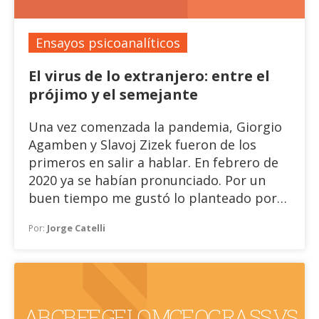
síntomas y como cambios de género que
proliferan en identidades asignadas.
Ensayos psicoanalíticos
El virus de lo extranjero: entre el
prójimo y el semejante
Una vez comenzada la pandemia, Giorgio
Agamben y Slavoj Zizek fueron de los
primeros en salir a hablar. En febrero de
2020 ya se habían pronunciado. Por un
buen tiempo me gustó lo planteado por
Agamben: coincidía con una lectura desde
Jorge Catelli
Por:
cierta sospecha. Creo que comenzó
acusando a los gobiernos -en principio el
italiano- de algo así como “inventar una
pandemia”, cuestionando de esta manera
el estado de excepción. Fue subiendo la
A B , C B , F F , G F , L O , M C F , O C , R A , S S , V S