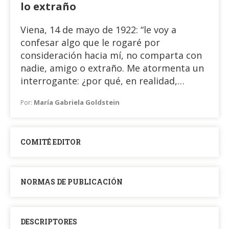
lo extraño
comunicación a distancia de
videollamadas o reuniones, se han
Viena, 14 de mayo de 1922: “le voy a
intensificado desde el inicio de la situación
confesar algo que le rogaré por
actual.
consideración hacia mí, no comparta con
nadie, amigo o extraño. Me atormenta un
interrogante: ¿por qué, en realidad,
durante todos estos años no intenté
María Gabriela Goldstein
Por:
frecuentarlo y tener con usted una
conversación? [...] La respuesta a este
interrogante implica una confesión que
COMITÉ EDITOR
me parece excesivamente íntima. Pienso
que lo evité por una especie de temor de
encontrarme con mi doble”, escribe Freud
NORMAS DE PUBLICACIÓN
(cit. en Leclaire, 1999:116) a Arthur
Schnitzler en la carta por su cumpleaños.
Reconoce así, que las verdades del
inconsciente y del alma humana que este
DESCRIPTORES