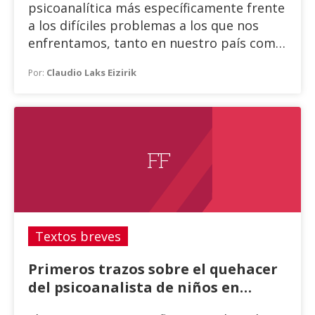
psicoanalítica más específicamente frente
a los difíciles problemas a los que nos
enfrentamos, tanto en nuestro país como
en el mundo. "Hay colegas que mantienen
Claudio Laks Eizirik
Por:
la idea de que el mundo que nos importa
es el mundo interno, y que el hábitat
natural del psicoanálisis y los
psicoanalistas es el setting analítico".
F F
Textos breves
Primeros trazos sobre el quehacer
del psicoanalista de niños en
tiempos de pandemia