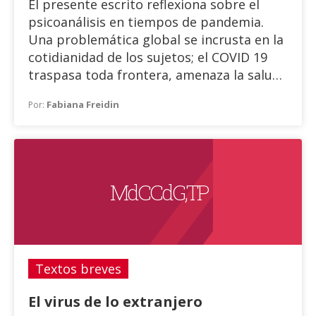
El presente escrito reflexiona sobre el
psicoanálisis en tiempos de pandemia.
Una problemática global se incrusta en la
cotidianidad de los sujetos; el COVID 19
traspasa toda frontera, amenaza la salud
y la vida. Esta situación inusitada abarca
Fabiana Freidin
Por:
un enorme número de aspectos, entre los
cuales se menciona el enorme impacto
sobre la salud pública, la economía y la
educación, entre otros, en las distintas
naciones, más allá de sus particularidades
M d C C d G , T P
y diferencias.
Textos breves
El virus de lo extranjero