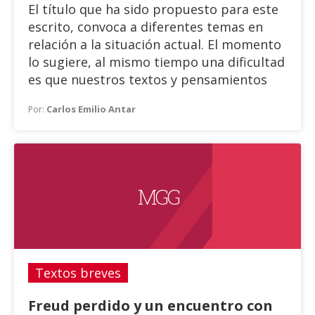
El título que ha sido propuesto para este
escrito, convoca a diferentes temas en
relación a la situación actual. El momento
lo sugiere, al mismo tiempo una dificultad
es que nuestros textos y pensamientos
queden “pandemizados”.
Carlos Emilio Antar
Por:
La actualidad nos interpela y con
presencia global. Realidad a la cual no
llamaría simplemente “externa” porque
pienso el proceso de subjetivación como
M G G
una interacción permanente entre
“realidad interior y exterior”. Transcurre a
lo largo de la vida y se inscriben los
diversos eventos “transitados” por el
sujeto.
Textos breves
Freud perdido y un encuentro con
Las distintas aplicaciones que facilitan la