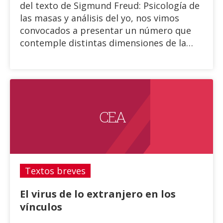
del texto de Sigmund Freud: Psicología de
las masas y análisis del yo, nos vimos
convocados a presentar un número que
contemple distintas dimensiones de la
extranjería a la cual someten y se
someten las masas y por ende, de aquello
que acaece como destrucción del
semejante: los fanatismos y
autoritarismos, los movimientos raciales,
C E A
la tortura, las masacres, las guerras.
Textos breves
El virus de lo extranjero en los
vínculos