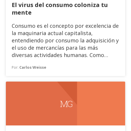
El virus del consumo coloniza tu
mente
Consumo es el concepto por excelencia de
la maquinaria actual capitalista,
entendiendo por consumo la adquisición y
el uso de mercancías para las más
diversas actividades humanas. Como
motor del sistema económico la presión
Carlos Weisse
Por:
que se ejerce sobre los sujetos, tanto en
forma individual como colectiva va
conformando una determinada
subjetividad en términos de convertir este
concepto en una expansión desmesurada:
M G
consumismo.