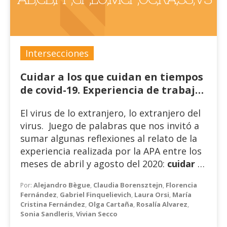
apuesta con un tema que me es
particularmente caro:
el del prójimo
, que
vengo investigando a lo largo de unos
cuantos años, desde diversas
perspectivas, en particular, la de la
Intersecciones
identificación. La idea enarbolada fue la
Cuidar a los que cuidan en tiempos
“abolición del prójimo”; ese sintagma
de covid-19. Experiencia de trabajo
tenía un cierto encanto respecto de la
grupal en una institución mixta,
articulación del contacto con los otros y el
El virus de lo extranjero, lo extranjero del
geriátrica y de rehabilitación -
lazo social, en relación con las
virus. Juego de palabras que nos invitó a
Intersecciones en Salud Mental
deliberaciones.
sumar algunas reflexiones al relato de la
experiencia realizada por la APA entre los
meses de abril y agosto del 2020:
cuidar a
los que cuidan
Alejandro Bègue
Claudia Borensztejn
Florencia
Por:
,
,
Fernández
Gabriel Finquelievich
Laura Orsi
María
,
,
,
Cristina Fernández
Olga Cartaña
Rosalía Alvarez
,
,
,
Sonia Sandleris
Vivian Secco
,