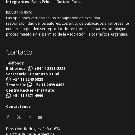
Integrantes:
Fanny Felman, Gustavo Corra
ISSN 2796-9576
Las opiniones vertidas en los trabajos son de exclusiva
responsabilidad de los autores. Los artículos publicados en el presente
número no pueden ser reproducidos en todo ni en partes, por ningún
procedimiento sin el permiso de la Asociación Psicoanalítica Argentina.
Contacto
Teléfonos:
Biblioteca:
+54 11 2851-2225
Secretaría - Campus Virtual:
+54 11 2240 5828
Tesorería:
+54 11 2499 6493
Centro Racker - Instituto:
+54 11 3671 4999
Contáctenos
Dirección: Rodríguez Peña 1674
(C1021ABJ). CABA, Argentina