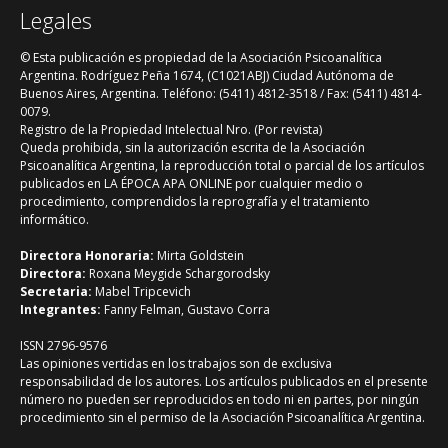
y diferencias.
Legales
© Esta publicación es propiedad de la Asociación Psicoanalítica
Argentina. Rodríguez Peña 1674, (C1021ABJ) Ciudad Autónoma de
Buenos Aires, Argentina. Teléfono: (5411) 4812-3518 / Fax: (5411) 4814-
0079.
Registro de la Propiedad Intelectual Nro. (Por revista)
Queda prohibida, sin la autorización escrita de la Asociación
Psicoanalítica Argentina, la reproducción total o parcial de los artículos
publicados en LA ÉPOCA APA ONLINE por cualquier medio o
procedimiento, comprendidos la reprografía y el tratamiento
informático.
Directora Honoraria:
Mirta Goldstein
Directora:
Roxana Meygide Schargorodsky
Secretaria:
Mabel Tripcevich
Integrantes:
Fanny Felman, Gustavo Corra
ISSN 2796-9576
Las opiniones vertidas en los trabajos son de exclusiva
responsabilidad de los autores. Los artículos publicados en el presente
número no pueden ser reproducidos en todo ni en partes, por ningún
procedimiento sin el permiso de la Asociación Psicoanalítica Argentina.