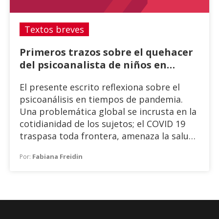
Textos breves
Primeros trazos sobre el quehacer
del psicoanalista de niños en
tiempos de pandemia
El presente escrito reflexiona sobre el
psicoanálisis en tiempos de pandemia.
Una problemática global se incrusta en la
cotidianidad de los sujetos; el COVID 19
traspasa toda frontera, amenaza la salud
y la vida. Esta situación inusitada abarca
Fabiana Freidin
Por:
un enorme número de aspectos, entre los
cuales se menciona el enorme impacto
sobre la salud pública, la economía y la
educación, entre otros, en las distintas
naciones, más allá de sus particularidades