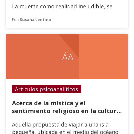
La muerte como realidad ineludible, se
interpreta, se ritualiza y se representa de
Susana Lentino
Por:
múltiples formas según las diferentes
culturas.
Á A
Artículos psicoanalíticos
Acerca de la mística y el
sentimiento religioso en la cultura
Rapa Nui. Aku aku.
Aquella propuesta de viajar a una isla
pequeña, ubicada en el medio del océano