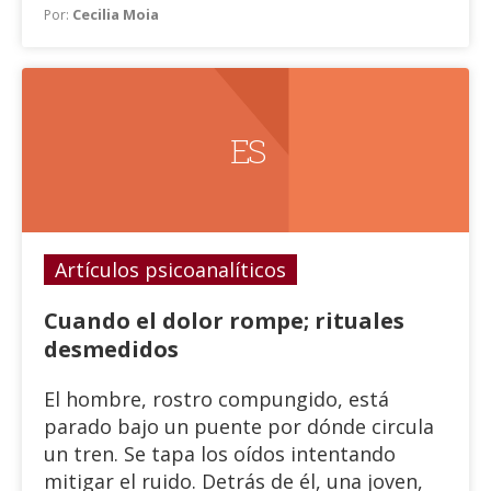
Cecilia Moia
Por:
palabras, cuando experimentamos una
pérdida significativa, vivimos un duelo.
E S
Artículos psicoanalíticos
Cuando el dolor rompe; rituales
desmedidos
El hombre, rostro compungido, está
parado bajo un puente por dónde circula
un tren. Se tapa los oídos intentando
mitigar el ruido. Detrás de él, una joven,