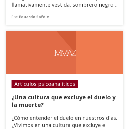
llamativamente vestida, sombrero negro
con flores, tapado blanco, apresurada, lo
Eduardo Safdie
Por:
mira y sigue su camino. Se dirige a un
edificio que tiene un cartel al costado: “Se
alquila departamento”.
MMAZ
Artículos psicoanalíticos
¿Una cultura que excluye el duelo y
la muerte?
¿Cómo entender el duelo en nuestros días.
¿Vivimos en una cultura que excluye el