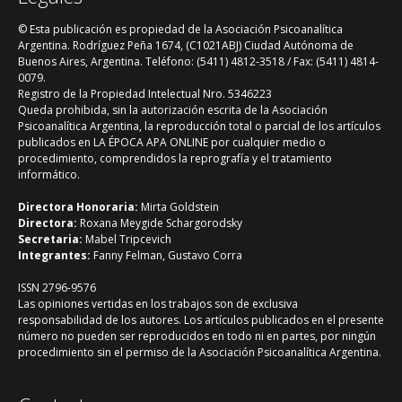
© Esta publicación es propiedad de la Asociación Psicoanalítica
Argentina. Rodríguez Peña 1674, (C1021ABJ) Ciudad Autónoma de
Buenos Aires, Argentina. Teléfono: (5411) 4812-3518 / Fax: (5411) 4814-
0079.
Registro de la Propiedad Intelectual Nro. 5346223
Queda prohibida, sin la autorización escrita de la Asociación
Psicoanalítica Argentina, la reproducción total o parcial de los artículos
publicados en LA ÉPOCA APA ONLINE por cualquier medio o
procedimiento, comprendidos la reprografía y el tratamiento
informático.
Directora Honoraria:
Mirta Goldstein
Directora:
Roxana Meygide Schargorodsky
Secretaria:
Mabel Tripcevich
Integrantes:
Fanny Felman, Gustavo Corra
ISSN 2796-9576
Las opiniones vertidas en los trabajos son de exclusiva
responsabilidad de los autores. Los artículos publicados en el presente
número no pueden ser reproducidos en todo ni en partes, por ningún
procedimiento sin el permiso de la Asociación Psicoanalítica Argentina.