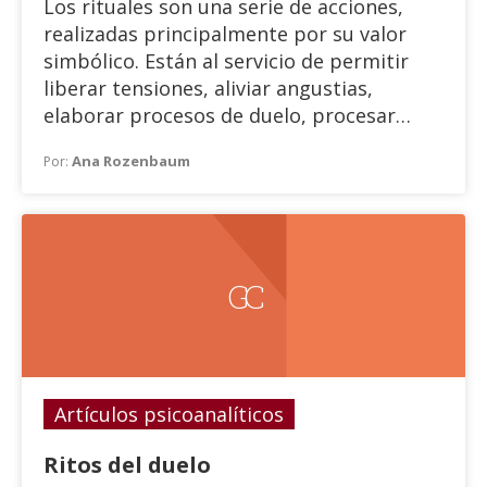
Los rituales son una serie de acciones,
realizadas principalmente por su valor
simbólico. Están al servicio de permitir
liberar tensiones, aliviar angustias,
elaborar procesos de duelo, procesar
frustraciones, etc., etc. Con diferentes
Ana Rozenbaum
Por:
modificaciones o adaptaciones se vienen
ejerciendo a través de los siglos, ya sea en
prácticas políticas, deportivas,
recreativas, funerarias, de duelo, u otras.
GC
Artículos psicoanalíticos
Ritos del duelo