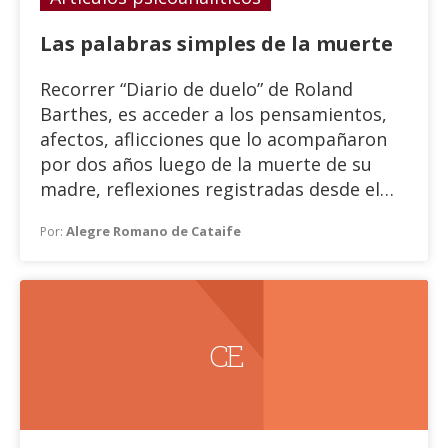
Las palabras simples de la muerte
Recorrer “Diario de duelo” de Roland
Barthes, es acceder a los pensamientos,
afectos, aflicciones que lo acompañaron
por dos años luego de la muerte de su
madre, reflexiones registradas desde el
día siguiente de su muerte; fueron
Alegre Romano de Cataife
Por:
tomadas del fichero del autor, y lo
denominó “taller de frases”. Quizás como
se lee en el prólogo “una hipótesis de un
libro deseado por él.”
C E