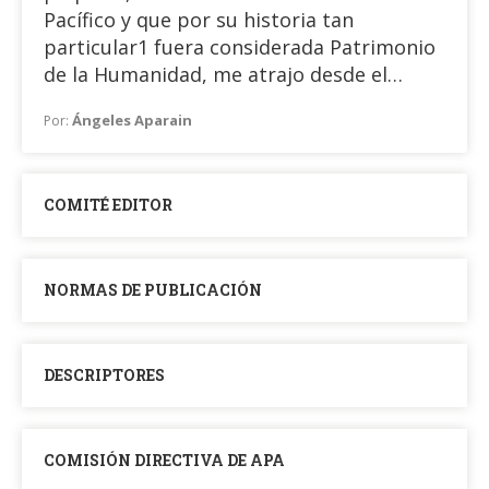
Pacífico y que por su historia tan
particular1 fuera considerada Patrimonio
de la Humanidad, me atrajo desde el
inicio. A sabiendas de que allí podríamos
Ángeles Aparain
Por:
conocer una misteriosa cultura, de la
etnia Rapa Nui o en términos de su propia
lengua, Te Pito Te Henua (Ombligo del
COMITÉ EDITOR
Mundo).
NORMAS DE PUBLICACIÓN
DESCRIPTORES
COMISIÓN DIRECTIVA DE APA