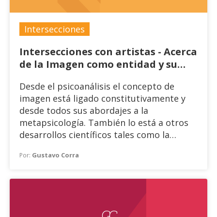
Intersecciones
Intersecciones con artistas - Acerca
de la Imagen como entidad y su
dinámica en el tiempo. Diálogo con
Desde el psicoanálisis el concepto de
Mariano Sapia, pintor
imagen está ligado constitutivamente y
desde todos sus abordajes a la
metapsicología. También lo está a otros
desarrollos científicos tales como la
filosofía la semiótica, la lingüística etc.
Gustavo Corra
Por:
GC