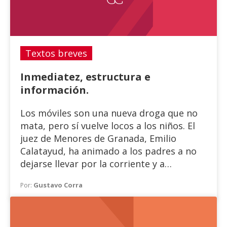
Textos breves
Inmediatez, estructura e
información.
Los móviles son una nueva droga que no
mata, pero sí vuelve locos a los niños. El
juez de Menores de Granada, Emilio
Calatayud, ha animado a los padres a no
dejarse llevar por la corriente y a
aprender a decir no antes de que sea
Gustavo Corra
Por:
demasiado tarde.