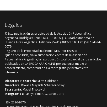
psiquismo se relacionará con esa misma
realidad que intenta explicar.
Legales
© Esta publicación es propiedad de la Asociación Psicoanalítica
Argentina. Rodríguez Peña 1674, (C1021ABJ) Ciudad Autónoma de
Buenos Aires, Argentina. Teléfono: (5411) 4812-3518 / Fax: (5411) 4814-
0079.
Registro de la Propiedad Intelectual Nro. (Por revista)
Queda prohibida, sin la autorización escrita de la Asociación
Psicoanalítica Argentina, la reproducción total o parcial de los artículos
publicados en LA ÉPOCA APA ONLINE por cualquier medio o
procedimiento, comprendidos la reprografía y el tratamiento
informático.
Directora Honoraria:
Mirta Goldstein
Directora:
Roxana Meygide Schargorodsky
Secretaria:
Mabel Tripcevich
Integrantes:
Fanny Felman, Gustavo Corra
ISSN 2796-9576
Las opiniones vertidas en los trabajos son de exclusiva