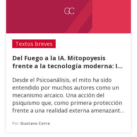
GC
Textos breves
Del Fuego a la IA. Mitopoyesis
frente a la tecnología moderna: IA,
algoritmos y nuevos dioses
Desde el Psicoanálisis, el mito ha sido
entendido por muchos autores como un
mecanismo arcaico. Una acción del
psiquismo que, como primera protección
frente a una realidad externa amenazante,
intenta una explicación simbólica. Este
Gustavo Corra
Por:
desarrollo simbólico formará la
estructura básica desde donde el