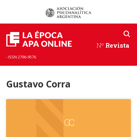
Nº
Revista
- ISSN 2796-9576
Gustavo Corra
GC