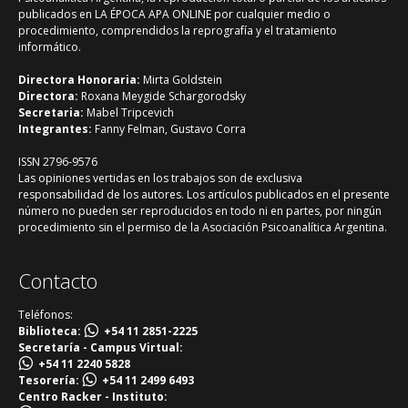
publicados en LA ÉPOCA APA ONLINE por cualquier medio o
procedimiento, comprendidos la reprografía y el tratamiento
informático.
Directora Honoraria:
Mirta Goldstein
Directora:
Roxana Meygide Schargorodsky
Secretaria:
Mabel Tripcevich
Integrantes:
Fanny Felman, Gustavo Corra
ISSN 2796-9576
Las opiniones vertidas en los trabajos son de exclusiva
responsabilidad de los autores. Los artículos publicados en el presente
número no pueden ser reproducidos en todo ni en partes, por ningún
procedimiento sin el permiso de la Asociación Psicoanalítica Argentina.
Contacto
Teléfonos:
Biblioteca:
+54 11 2851-2225
Secretaría - Campus Virtual:
+54 11 2240 5828
Tesorería:
+54 11 2499 6493
Centro Racker - Instituto: