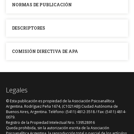
NORMAS DE PUBLICACIÓN
DESCRIPTORES
COMISIÓN DIRECTIVA DE APA
Legales
© Esta publicación es propiedad de la Asociación Psicoanalítica
Argentina. Rodríguez Peña 1674, (C1021ABJ) Ciudad Autónoma de
Buenos Aires, Argentina. Teléfono: (5411) 4812-3518 / Fax: (5411) 4814-
0079.
Registro de la Propiedad Intelectual Nro. 139528916
Queda prohibida, sin la autorización escrita de la Asociación
Psicoanalítica Argentina, la reproducción total o parcial de los artículos