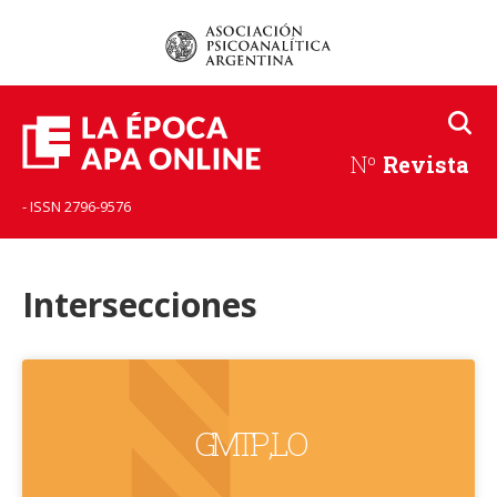
Nº
Revista
- ISSN 2796-9576
Intersecciones
GMTP , L O