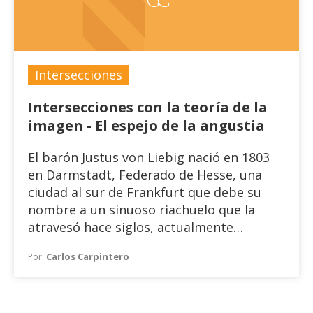
Intersecciones
Intersecciones con la teoría de la
imagen - El espejo de la angustia
El barón Justus von Liebig nació en 1803
en Darmstadt, Federado de Hesse, una
ciudad al sur de Frankfurt que debe su
nombre a un sinuoso riachuelo que la
atravesó hace siglos, actualmente
redescubierto y recuperado de un añoso
Carlos Carpintero
Por:
soterramiento. Si bien von Liebig es
famoso por numerosos inventos y
descubrimientos en el campo de la