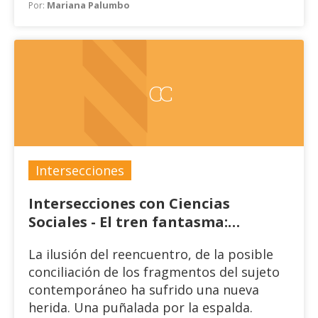
Mariana Palumbo
Por:
CC
Intersecciones
Intersecciones con Ciencias
Sociales - El tren fantasma:
Aproximaciones desde la
La ilusión del reencuentro, de la posible
lingüística y la inteligencia
conciliación de los fragmentos del sujeto
artificial a lo incalculable del
contemporáneo ha sufrido una nueva
sujeto
herida. Una puñalada por la espalda.