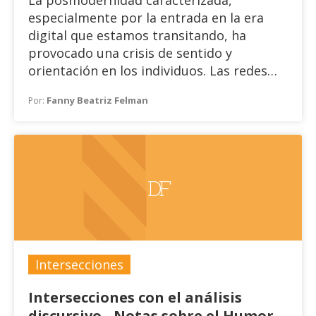
La posmodernidad caracterizada,
analítico e "historización" en
especialmente por la entrada en la era
Inmediatez de la cultura:
digital que estamos transitando, ha
contribuciones para un
provocado una crisis de sentido y
psicoanálisis contemporáneo
orientación en los individuos. Las redes
sociales y el acceso a la información en
Fanny Beatriz Felman
Por:
segundos han transformado la manera en
que las personas construyen su identidad
y se relacionan con su entorno. Este nuevo
contexto digital afecta la subjetividad,
creando nuevos espacios donde las
DF
narrativas personales suelen ser
compartidas y reinterpretadas.
Intersecciones
Intersecciones con el análisis
discursivo - Notas sobre el Humor