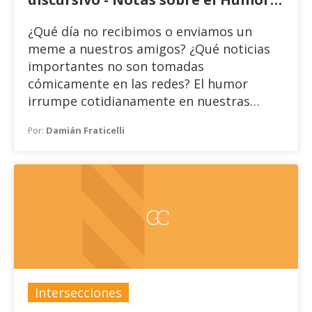
Hipermediático
¿Qué día no recibimos o enviamos un
meme a nuestros amigos? ¿Qué noticias
importantes no son tomadas
cómicamente en las redes? El humor
irrumpe cotidianamente en nuestras
vidas, proponiéndonos reírnos de
Damián Fraticelli
Por:
cualquier tema, incluso de los más
terribles y dolorosos. Ese instante de
placer, que disloca las lógicas de lo serio,
se ofrece hoy como una constante
disponibilidad.
GC
Intersecciones