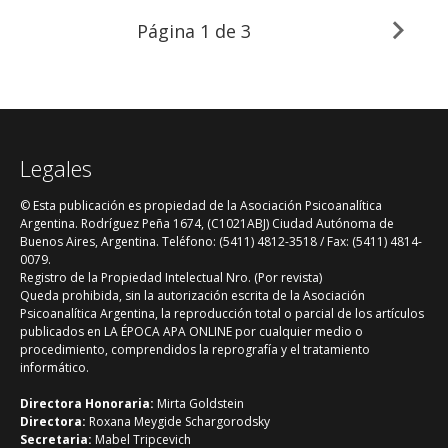
bioquímica, hay dos acontecimientos en
su vida que merecen ser señalados a los
Página
1 de 3
fines de este artículo.
Legales
© Esta publicación es propiedad de la Asociación Psicoanalítica
Argentina. Rodríguez Peña 1674, (C1021ABJ) Ciudad Autónoma de
Buenos Aires, Argentina. Teléfono: (5411) 4812-3518 / Fax: (5411) 4814-
0079.
Registro de la Propiedad Intelectual Nro. (Por revista)
Queda prohibida, sin la autorización escrita de la Asociación
Psicoanalítica Argentina, la reproducción total o parcial de los artículos
publicados en LA ÉPOCA APA ONLINE por cualquier medio o
procedimiento, comprendidos la reprografía y el tratamiento
informático.
Directora Honoraria:
Mirta Goldstein
Directora:
Roxana Meygide Schargorodsky
Secretaria:
Mabel Tripcevich