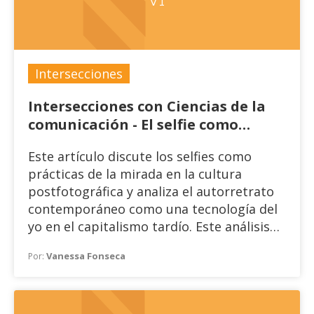
Intersecciones
Intersecciones con Ciencias de la
comunicación - El selfie como
práctica y síntoma cultural
Este artículo discute los selfies como
prácticas de la mirada en la cultura
postfotográfica y analiza el autorretrato
contemporáneo como una tecnología del
yo en el capitalismo tardío. Este análisis
teórico también dialoga con el discurso
Vanessa Fonseca
Por:
médico y psicológico sobre los síndromes
de dismorfia corporal, ansiedad y
depresión. Los resultados apuntan a que