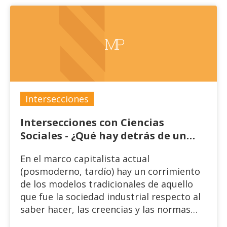
MP
Intersecciones
Intersecciones con Ciencias
Sociales - ¿Qué hay detrás de un
match? : Reflexiones sobre la
En el marco capitalista actual
afectividad en la virtualidad
(posmoderno, tardío) hay un corrimiento
posmoderna
de los modelos tradicionales de aquello
que fue la sociedad industrial respecto al
saber hacer, las creencias y las normas
orientativas.