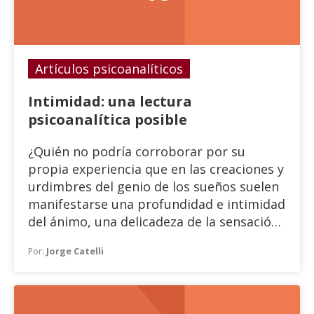
Artículos psicoanalíticos
Intimidad: una lectura
psicoanalítica posible
¿Quién no podría corroborar por su
propia experiencia que en las creaciones y
urdimbres del genio de los sueños suelen
manifestarse una profundidad e intimidad
del ánimo, una delicadeza de la sensación,
una claridad en las intuiciones, una finura
Jorge Catelli
Por:
de observación, una justeza en el chiste,
tales que modestamente admitiríamos no
poseerlas como propiedad constante en
la vida de vigilia?”