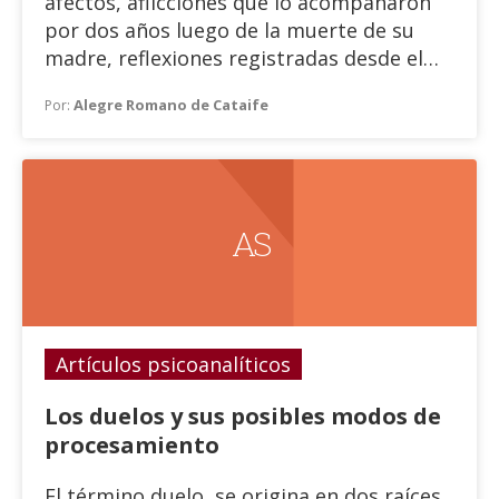
afectos, aflicciones que lo acompañaron
por dos años luego de la muerte de su
madre, reflexiones registradas desde el
día siguiente de su muerte; fueron
Alegre Romano de Cataife
Por:
tomadas del fichero del autor, y lo
denominó “taller de frases”. Quizás como
se lee en el prólogo “una hipótesis de un
libro deseado por él.”
A S
Artículos psicoanalíticos
Los duelos y sus posibles modos de
procesamiento
El término duelo, se origina en dos raíces