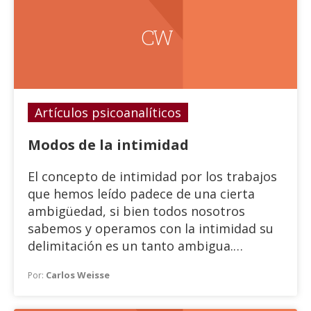
C W
Artículos psicoanalíticos
Modos de la intimidad
El concepto de intimidad por los trabajos
que hemos leído padece de una cierta
ambigüedad, si bien todos nosotros
sabemos y operamos con la intimidad su
delimitación es un tanto ambigua.
Nosotros proponemos un intento de
Carlos Weisse
Por:
delimitarla un poco más para lo cual
planteamos una estructura de la