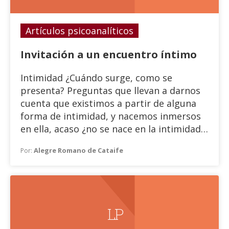
Artículos psicoanalíticos
Invitación a un encuentro íntimo
Intimidad ¿Cuándo surge, como se
presenta? Preguntas que llevan a darnos
cuenta que existimos a partir de alguna
forma de intimidad, y nacemos inmersos
en ella, acaso ¿no se nace en la intimidad
de una relación amorosa, o, en otros
Alegre Romano de Cataife
Por:
casos intimidad caldeada y carnal?
L P