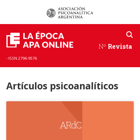
Nº
Revista
- ISSN 2796-9576
Artículos psicoanalíticos
A R d C