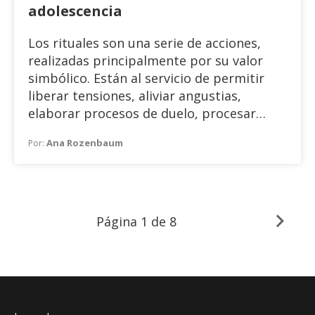
adolescencia
Los rituales son una serie de acciones,
realizadas principalmente por su valor
simbólico. Están al servicio de permitir
liberar tensiones, aliviar angustias,
elaborar procesos de duelo, procesar
frustraciones, etc., etc. Con diferentes
Ana Rozenbaum
Por:
modificaciones o adaptaciones se vienen
ejerciendo a través de los siglos, ya sea en
prácticas políticas, deportivas,
recreativas, funerarias, de duelo, u otras.
Página
1 de 8