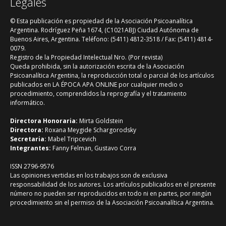
Legales
© Esta publicación es propiedad de la Asociación Psicoanalítica
Argentina. Rodríguez Peña 1674, (C1021ABJ) Ciudad Autónoma de
Buenos Aires, Argentina. Teléfono: (5411) 4812-3518 / Fax: (5411) 4814-
0079.
Registro de la Propiedad Intelectual Nro. (Por revista)
Queda prohibida, sin la autorización escrita de la Asociación
Psicoanalítica Argentina, la reproducción total o parcial de los artículos
publicados en LA ÉPOCA APA ONLINE por cualquier medio o
procedimiento, comprendidos la reprografía y el tratamiento
informático.
Directora Honoraria:
Mirta Goldstein
Directora:
Roxana Meygide Schargorodsky
Secretaria:
Mabel Tripcevich
Integrantes:
Fanny Felman, Gustavo Corra
ISSN 2796-9576
Las opiniones vertidas en los trabajos son de exclusiva
responsabilidad de los autores. Los artículos publicados en el presente
número no pueden ser reproducidos en todo ni en partes, por ningún
procedimiento sin el permiso de la Asociación Psicoanalítica Argentina.