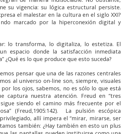
 su vigencia: su lógica estructural persiste.
resa el malestar en la cultura en el siglo XXI?
do marcado por la hiperconexión digital y
: lo transforma, lo digitaliza, lo estetiza. El
un espacio donde la satisfacción inmediata
cia” ¿Qué es lo que produce que esto suceda?
emos pensar que una de las razones centrales
mos al universo on-line son, siempre, visuales
a por los ojos, sabemos, no es sólo lo que está
que captura nuestra atención. Freud en “tres
 sigue siendo el camino más frecuente por el
inosa” (Freud,1905:142). La pulsión escópica
rivilegiado, allí impera el “mirar, mirarse, ser
ntamos también: ¿Hay también en esto un plus
ue las pantallas pueden instituirse como una