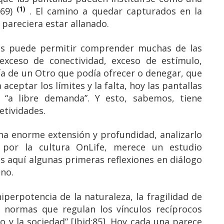
(1)
969)
. El camino a quedar capturados en la
á pareciera estar allanado.
nos puede permitir comprender muchas de las
exceso de conectividad, exceso de estímulo,
nía de un Otro que podía ofrecer o denegar, que
aceptar los límites y la falta, hoy las pantallas
“a libre demanda”. Y esto, sabemos, tiene
etividades.
una enorme extensión y profundidad, analizarlo
por la cultura OnLife, merece un estudio
 aquí algunas primeras reflexiones en diálogo
ano.
hiperpotencia de la naturaleza, la fragilidad de
as normas que regulan los vínculos recíprocos
o y la sociedad” [Ibid:85]. Hoy cada una parece