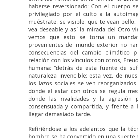
haberse reversionado: Con el cuerpo s
privilegiado por el culto a la autoima
muéstrate, se visible, que te vean bello, 
vea deseable y así la mirada del Otro vir
vemos que esto se torna un mandat
provenientes del mundo exterior no han
consecuencias del cambio climático 
relación con los vínculos con otros, Freu
humana: “detrás de esta fuente de suf
naturaleza invencible; esta vez, de nues
los lazos sociales se ven reorganizad
donde el estar con otros se regula me
donde las rivalidades y la agresión
consensuada y compartida, y frente a l
llegar demasiado tarde.
Refiriéndose a los adelantos que la téc
hombre se ha convertido en una suerte d