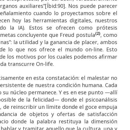
ganos auxiliares”[Íbid:90]. Nos puede parecer
señalamiento cuando lo proyectamos sobre el
ecen hoy las herramientas digitales, nuestros
odo la IA). Estos se ofrecen como prótesis
(2)
s metas concluyente que Freud postula
, como
nas”: la utilidad y la ganancia de placer, ambos
 de lo que nos ofrece el mundo on-line. Esto
de los motivos por los cuales podemos afirmar
ida transcurre On-life.
cisamente en esta constatación: el malestar no
 persistente de nuestra condición humana. Cada
o su núcleo permanece. Y es en ese punto —allí
osible de la felicidad— donde el psicoanálisis
o, de reinscribir un límite donde el goce empuja
ndancia de objetos y ofertas de satisfacción
acio donde la palabra restituya la dimensión
hablar y tramitar aquello que la cultura, una y