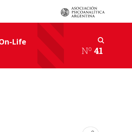
 On-Life
Nº
41