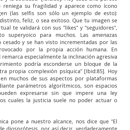
e reniega su fragilidad y aparece como ícono
gen (las selfis son sólo un ejemplo de esto):
distinto, feliz, o sea exitoso. Que tu imagen se
tual te validará con sus “likes” y “seguidores”,
o superyoico para muchos. Las amenazas
 cesado y se han visto incrementadas por las
provocado por la propia acción humana. En
d remarca especialmente la inclinación agresiva
rimiento podría esconderse un bloque de la
tra propia complexión psíquica” [Ibid:85]. Hoy
os en muchos de sus aspectos por plataformas
diante parámetros algorítmicos, son espacios
 pueden expresarse sin que impere una ley
os cuales la justicia suele no poder actuar o
nica pone a nuestro alcance, nos dice que “El
e diosprótesis, por así decir, verdaderamente