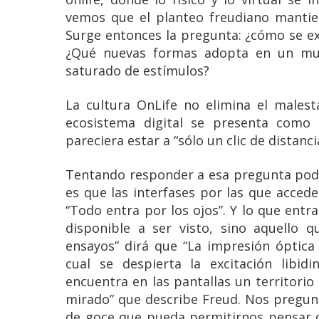
vemos que el planteo freudiano mantiene
Surge entonces la pregunta: ¿cómo se exp
¿Qué nuevas formas adopta en un mun
saturado de estímulos?
La cultura OnLife no elimina el malestar
ecosistema digital se presenta como 
pareciera estar a “sólo un clic de distan
Tentando responder a esa pregunta pod
es que las interfases por las que accede
“Todo entra por los ojos”. Y lo que entr
disponible a ser visto, sino aquello 
ensayos” dirá que “La impresión óptica
cual se despierta la excitación libid
encuentra en las pantallas un territorio p
mirado” que describe Freud. Nos pregu
de goce que pueda permitirnos pensar q