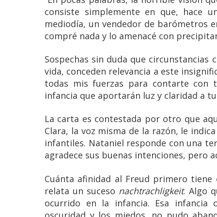
consiste simplemente en que, hace un
mediodía, un vendedor de barómetros en
compré nada y lo amenacé con precipitarl
Sospechas sin duda que circunstancias
vida, conceden relevancia a este insignif
todas mis fuerzas para contarte con t
infancia que aportarán luz y claridad a tu 
La carta es contestada por otro que aqu
Clara, la voz misma de la razón, le indi
infantiles. Nataniel responde con una te
agradece sus buenas intenciones, pero a
Cuánta afinidad al Freud primero tiene
relata un suceso
nachtrachligkeit
. Algo 
ocurrido en la infancia. Esa infancia
oscuridad y los miedos, no pudo aband