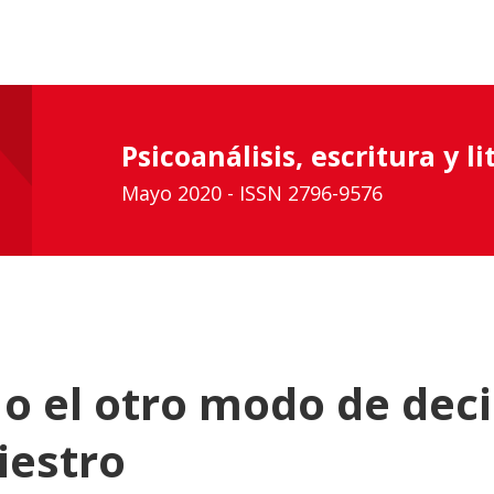
Psicoanálisis, escritura y l
Mayo 2020 - ISSN 2796-9576
 o el otro modo de deci
niestro