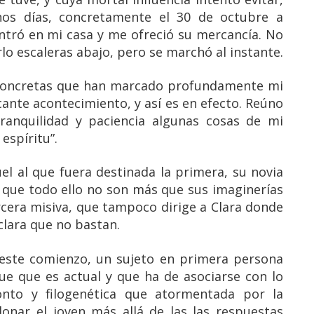
os días, concretamente el 30 de octubre a
tró en mi casa y me ofreció su mercancía. No
o escaleras abajo, pero se marchó al instante.
 concretas que han marcado profundamente mi
icante acontecimiento, y así es en efecto. Reúno
ranquilidad y paciencia algunas cosas de mi
espíritu”.
el al que fuera destinada la primera, su novia
ca que todo ello no son más que sus imaginerías
rcera misiva, que tampoco dirige a Clara donde
clara que no bastan.
 este comienzo, un sujeto en primera persona
que que es actual y que ha de asociarse con lo
 onto y filogenética que atormentada por la
onar el joven más allá de las las respuestas