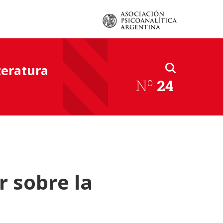
iteratura
Nº
24
r sobre la