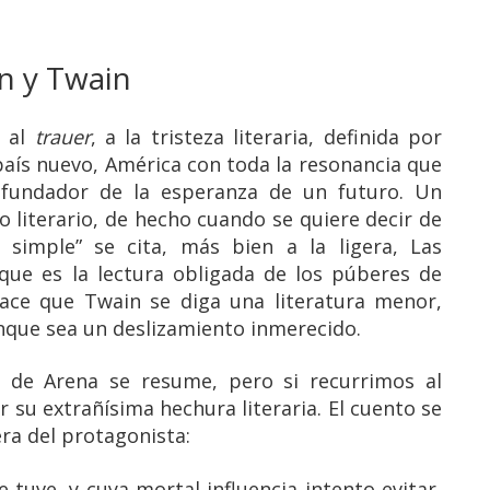
n y Twain
, al
trauer
, a la tristeza literaria, definida por
aís nuevo, América con toda la resonancia que
 fundador de la esperanza de un futuro. Un
o literario, de hecho cuando se quiere decir de
 simple” se cita, más bien a la ligera, Las
que es la lectura obligada de los púberes de
 hace que Twain se diga una literatura menor,
nque sea un deslizamiento inmerecido.
re de Arena se resume, pero si recurrimos al
 su extrañísima hechura literaria. El cuento se
era del protagonista:
e tuve, y cuya mortal influencia intento evitar,