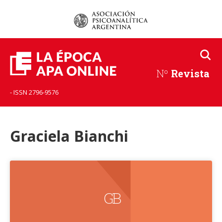
Nº
Revista
- ISSN 2796-9576
Graciela Bianchi
G B