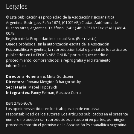
Legales
© Esta publicación es propiedad de la Asociación Psicoanalítica
Argentina. Rodríguez Peña 1674, (C1021ABJ) Ciudad Autónoma de
Buenos Aires, Argentina. Teléfono: (5411) 4812-3518 / Fax: (5411) 4814-
0079.
Registro de la Propiedad Intelectual Nro. (Por revista)
Queda prohibida, sin la autorización escrita de la Asociación
Psicoanalítica Argentina, la reproducción total o parcial de los artículos
publicados en LA ÉPOCA APA ONLINE por cualquier medio o
procedimiento, comprendidos la reprografía y el tratamiento
informático.
Directora Honoraria:
Mirta Goldstein
Directora:
Roxana Meygide Schargorodsky
Secretaria:
Mabel Tripcevich
Integrantes:
Fanny Felman, Gustavo Corra
ISSN 2796-9576
Las opiniones vertidas en los trabajos son de exclusiva
responsabilidad de los autores. Los artículos publicados en el presente
número no pueden ser reproducidos en todo ni en partes, por ningún
procedimiento sin el permiso de la Asociación Psicoanalítica Argentina.