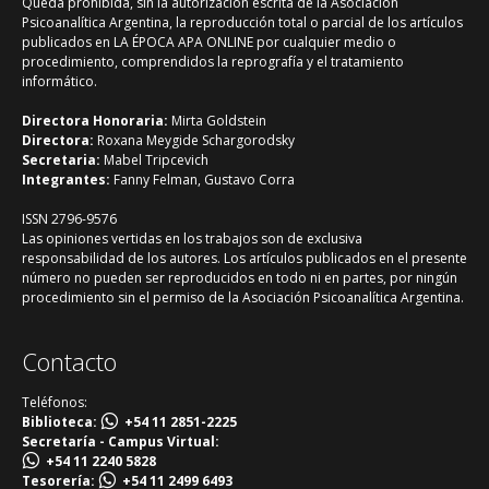
Queda prohibida, sin la autorización escrita de la Asociación
Psicoanalítica Argentina, la reproducción total o parcial de los artículos
publicados en LA ÉPOCA APA ONLINE por cualquier medio o
procedimiento, comprendidos la reprografía y el tratamiento
informático.
Directora Honoraria:
Mirta Goldstein
Directora:
Roxana Meygide Schargorodsky
Secretaria:
Mabel Tripcevich
Integrantes:
Fanny Felman, Gustavo Corra
ISSN 2796-9576
Las opiniones vertidas en los trabajos son de exclusiva
responsabilidad de los autores. Los artículos publicados en el presente
número no pueden ser reproducidos en todo ni en partes, por ningún
procedimiento sin el permiso de la Asociación Psicoanalítica Argentina.
Contacto
Teléfonos:
Biblioteca:
+54 11 2851-2225
Secretaría - Campus Virtual:
+54 11 2240 5828
Tesorería:
+54 11 2499 6493