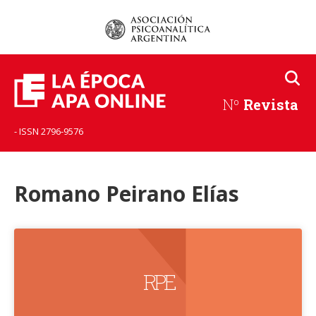
Nº
Revista
- ISSN 2796-9576
Romano Peirano Elías
RPE