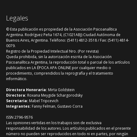
Legales
© Esta publicación es propiedad de la Asociación Psicoanalítica
Argentina. Rodríguez Peña 1674, (C1021ABJ) Ciudad Autónoma de
Buenos Aires, Argentina. Teléfono: (5411) 4812-3518 / Fax: (5411) 4814-
0079.
Registro de la Propiedad Intelectual Nro. (Por revista)
Queda prohibida, sin la autorización escrita de la Asociación
Psicoanalítica Argentina, la reproducción total o parcial de los artículos
publicados en LA ÉPOCA APA ONLINE por cualquier medio o
procedimiento, comprendidos la reprografía y el tratamiento
informático.
Directora Honoraria:
Mirta Goldstein
Directora:
Roxana Meygide Schargorodsky
Secretaria:
Mabel Tripcevich
Integrantes:
Fanny Felman, Gustavo Corra
ISSN 2796-9576
Las opiniones vertidas en los trabajos son de exclusiva
responsabilidad de los autores. Los artículos publicados en el presente
número no pueden ser reproducidos en todo ni en partes, por ningún