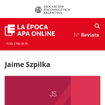
Nº
Revista
- ISSN 2796-9576
Jaime Szpilka
J S