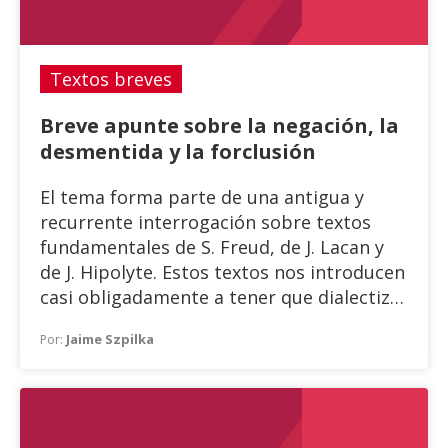
Textos breves
Breve apunte sobre la negación, la
desmentida y la forclusión
El tema forma parte de una antigua y
recurrente interrogación sobre textos
fundamentales de S. Freud, de J. Lacan y
de J. Hipolyte. Estos textos nos introducen
casi obligadamente a tener que dialectizar
tanto el camino de lo inconsciente a lo
Jaime Szpilka
Por:
consciente, como el camino del no ser al
ser. Lo real es preafirmativo, a mi juicio lo
que no se puede decir porque se dice, e
implica tanto al ser como al no ser.
Comenzará a ser, a realizarse después de