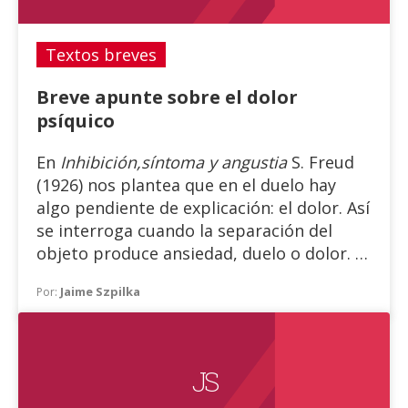
Textos breves
Breve apunte sobre el dolor
psíquico
En
Inhibición,síntoma y angustia
S. Freud
(1926) nos plantea que en el duelo hay
algo pendiente de explicación: el dolor. Así
se interroga cuando la separación del
objeto produce ansiedad, duelo o dolor.
El dolor se relaciona con el anhelo
Jaime Szpilka
Por:
añorante, “longing”, del objeto perdido y
la temporalidad insoportable de su
ausencia, mientras que la ansiedad se
refiere más al peligro que la pérdida
J S
implica.