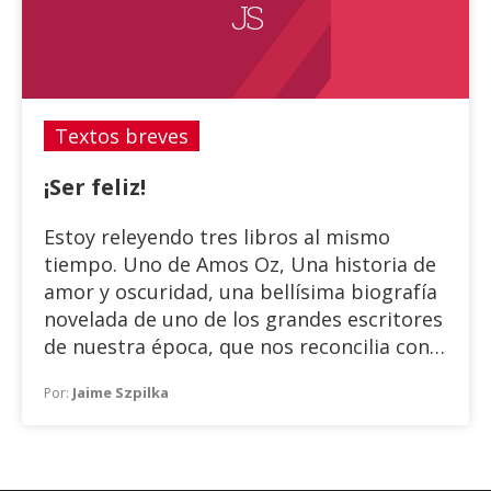
J S
una primera afirmación. Pero justamente
es después de esa primera afirmación que
paradójicamente se pierde, ya que si es lo
que es o no es lo que no es, no puede
quedar pendiente de ninguna realización
Textos breves
en la afirmación
¡Ser feliz!
Estoy releyendo tres libros al mismo
tiempo. Uno de Amos Oz, Una historia de
amor y oscuridad, una bellísima biografía
novelada de uno de los grandes escritores
de nuestra época, que nos reconcilia con
todo lo mejor que se puede imaginar para
Jaime Szpilka
Por:
una convivencia amable y decente en la
absurda lucha en el medio Oriente.