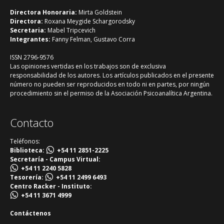
Directora Honoraria:
Mirta Goldstein
Directora:
Roxana Meygide Schargorodsky
Secretaria:
Mabel Tripcevich
Integrantes:
Fanny Felman, Gustavo Corra
ISSN 2796-9576
Las opiniones vertidas en los trabajos son de exclusiva
responsabilidad de los autores. Los artículos publicados en el presente
número no pueden ser reproducidos en todo ni en partes, por ningún
procedimiento sin el permiso de la Asociación Psicoanalítica Argentina.
Contacto
Teléfonos:
Biblioteca:
+54 11 2851-2225
Secretaría - Campus Virtual:
+54 11 2240 5828
Tesorería:
+54 11 2499 6493
Centro Racker - Instituto:
+54 11 3671 4999
Contáctenos